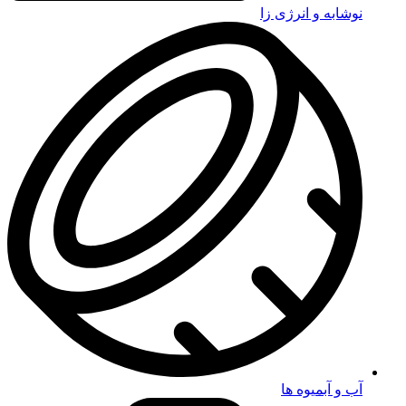
نوشابه و انرژی زا
آب و آبمیوه ها