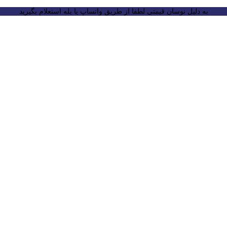
به دلیل نوسان قیمتی لطفا از طریق واتساپ یا بله استعلام بگیرید