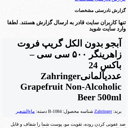
گزارش نادرستی مشخصات
تنها کاربران سایت قادر به ارسال گزارش هستند. لطفا
وارد سایت شوید
آبجو بدون الکل گریپ فروت
زاهرینگر ۵۰۰ سی سی –
باکس 24
عددی
آلمانی
Zahringer
Grapefruit Non-Alcoholic
Beer 500ml
برند:
Zahringer
شناسه محصول:
B-1084
دسته:
ماءالشعیر
ضد عفونی کردن روده، تقویت مو، پوست شما را شفاف و قابل