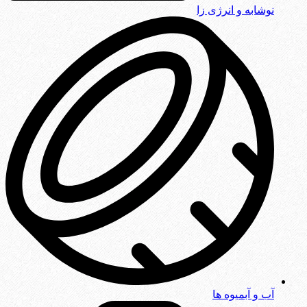
نوشابه و انرژی زا
آب و آبمیوه ها