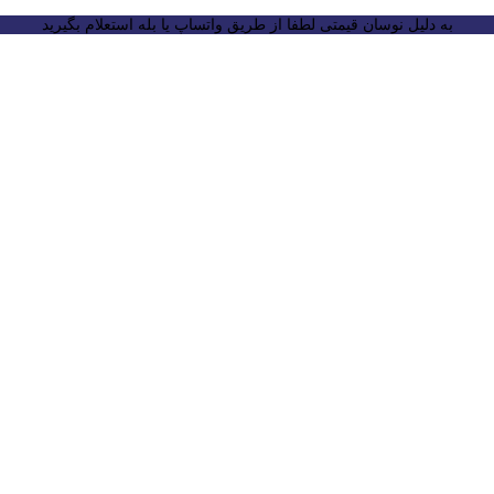
به دلیل نوسان قیمتی لطفا از طریق واتساپ یا بله استعلام بگیرید