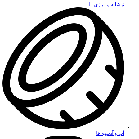
نوشابه و انرژی زا
آب و آبمیوه ها