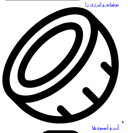
نوشابه و انرژی زا
آب و آبمیوه ها