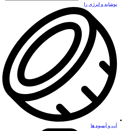
نوشابه و انرژی زا
آب و آبمیوه ها