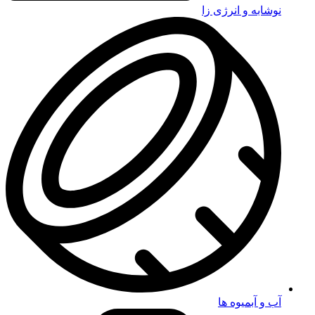
نوشابه و انرژی زا
آب و آبمیوه ها