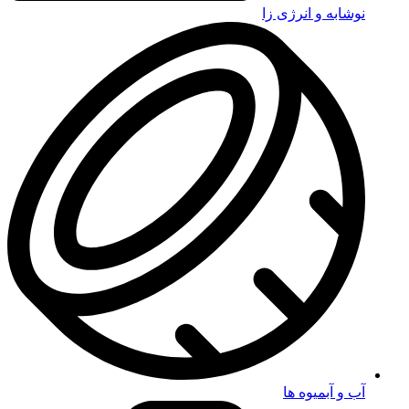
نوشابه و انرژی زا
آب و آبمیوه ها