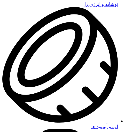
نوشابه و انرژی زا
آب و آبمیوه ها