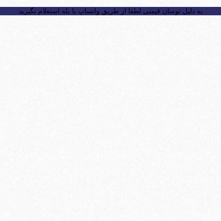
به دلیل نوسان قیمتی لطفا از طریق واتساپ یا بله استعلام بگیرید