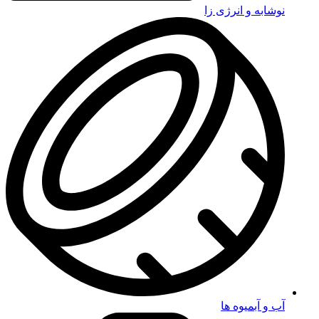
نوشابه و انرژی زا
آب و آبمیوه ها