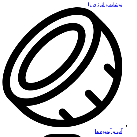
نوشابه و انرژی زا
آب و آبمیوه ها