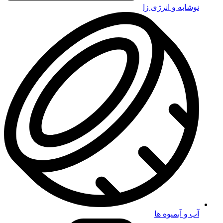
نوشابه و انرژی زا
آب و آبمیوه ها