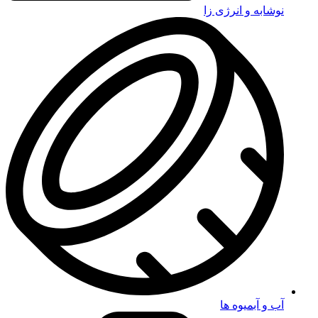
نوشابه و انرژی زا
آب و آبمیوه ها