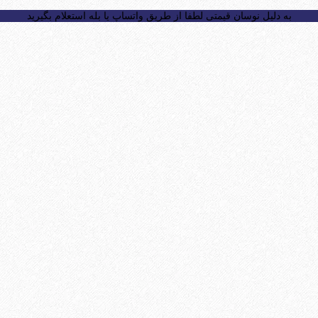
به دلیل نوسان قیمتی لطفا از طریق واتساپ یا بله استعلام بگیرید