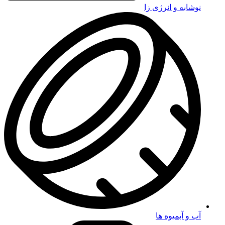
نوشابه و انرژی زا
آب و آبمیوه ها