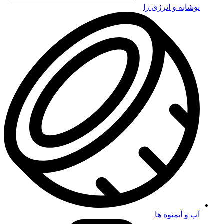
نوشابه و انرژی زا
آب و آبمیوه ها