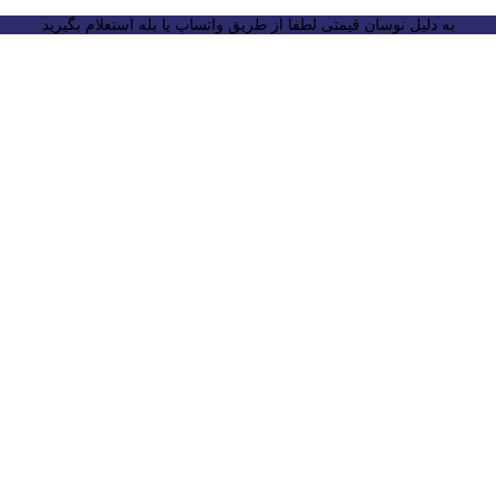
به دلیل نوسان قیمتی لطفا از طریق واتساپ یا بله استعلام بگیرید