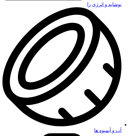
نوشابه و انرژی زا
آب و آبمیوه ها