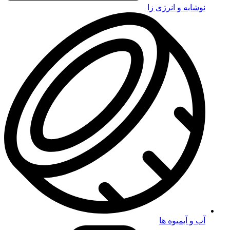
نوشابه و انرژی زا
آب و آبمیوه ها