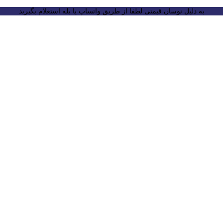
به دلیل نوسان قیمتی لطفا از طریق واتساپ یا بله استعلام بگیرید