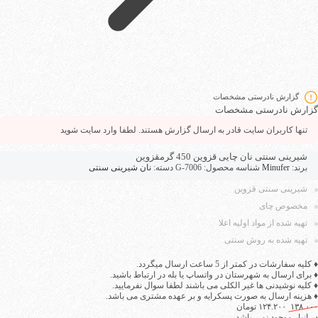
گزارش نادرستی مشخصات
گزارش نادرستی مشخصات
تنها کاربران سایت قادر به ارسال گزارش هستند. لطفا وارد سایت شوید
شیرینی سنتی نان چایی قزوین 450 گرم
قزوین
برند:
Minufer
شناسه محصول:
G-7006
دسته:
نان شیرینی سنتی
شیرینی سنتی قزوین
مخصوص چای
تهیه شده از مواد اولیه اعلا
تهیه شده به روش سنتی
♦ کلیه سفارشات در کمتر از 5 ساعت ارسال میگردد.
♦ برای ارسال به شهرستان در واتساپ یا بله در ارتباط باشید.
♦ کلیه نوشیدنی ها غیر الکلی می باشند لطفا سوال نفرمایید.
♦ هزینه ارسال به صورت پسکرایه و بر عهده مشتری می باشد.
۱۳۸.۰۰۰
۱۲۴.۲۰۰
تومان
در انبار موجود نمی باشد