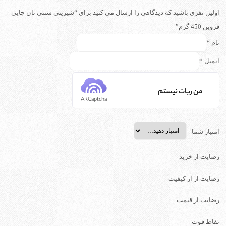
اولین نفری باشید که دیدگاهی را ارسال می کنید برای “شیرینی سنتی نان چایی
قزوین 450 گرم”
نام
*
ایمیل
*
من ربات نیستم
ARCaptcha
امتیاز شما
رضایت از خرید
رضایت از از کیفیت
رضایت از قیمت
نقاط قوت