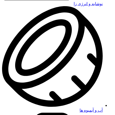
نوشابه و انرژی زا
آب و آبمیوه ها