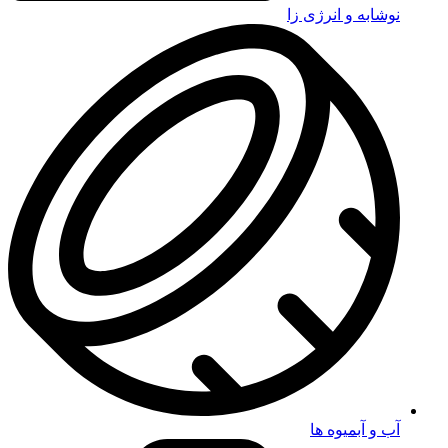
نوشابه و انرژی زا
آب و آبمیوه ها