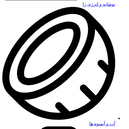
نوشابه و انرژی زا
آب و آبمیوه ها