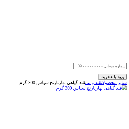
سایر محصولات
قند و نبات
قند گیاهی بهارنارنج سپاس 300 گرم