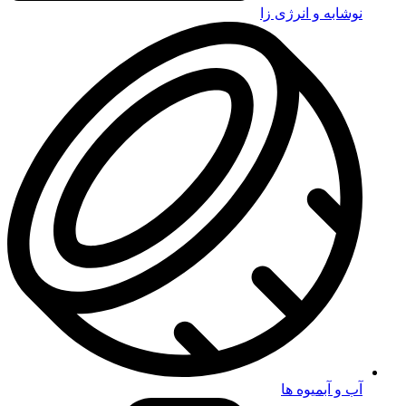
نوشابه و انرژی زا
آب و آبمیوه ها