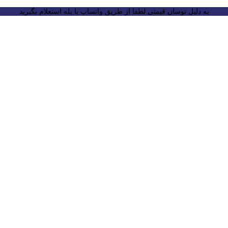
به دلیل نوسان قیمتی لطفا از طریق واتساپ یا بله استعلام بگیرید