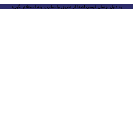
به دلیل نوسان قیمتی لطفا از طریق واتساپ یا بله استعلام بگیرید