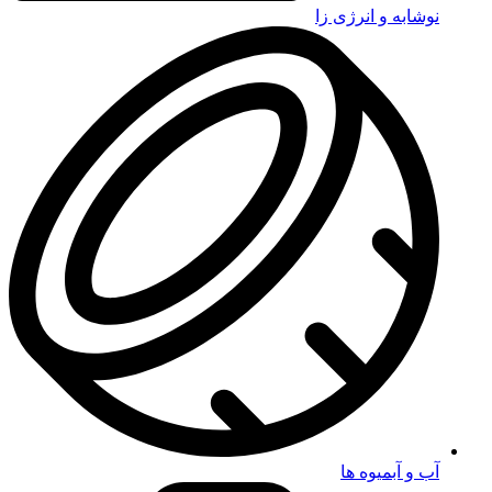
نوشابه و انرژی زا
آب و آبمیوه ها