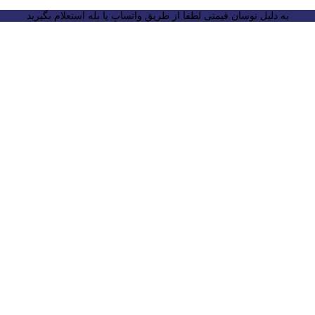
به دلیل نوسان قیمتی لطفا از طریق واتساپ یا بله استعلام بگیرید