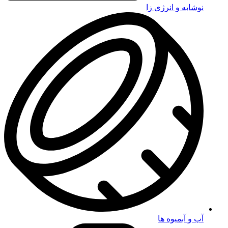
نوشابه و انرژی زا
آب و آبمیوه ها