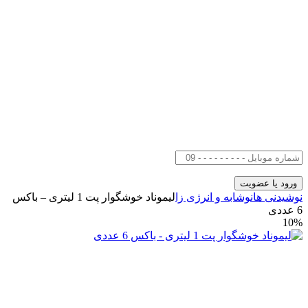
نوشیدنی ها
نوشابه و انرژی زا
لیموناد خوشگوار پت 1 لیتری – باکس
6 عددی
10%