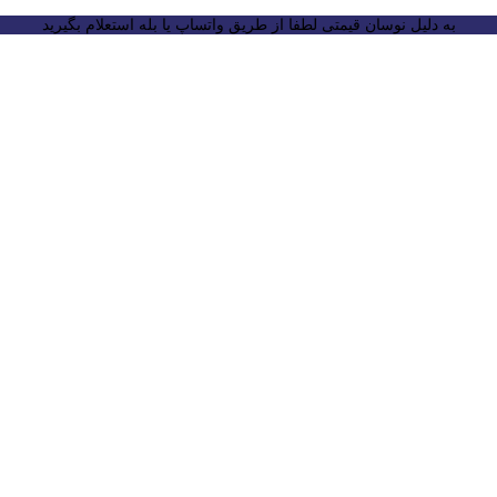
به دلیل نوسان قیمتی لطفا از طریق واتساپ یا بله استعلام بگیرید