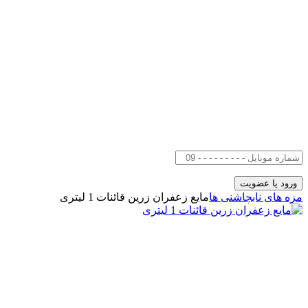
مزه های ناب
چاشنی ها
مایع زعفران زرین قائنات 1 لیتری