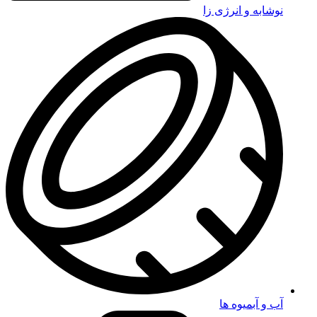
نوشابه و انرژی زا
آب و آبمیوه ها