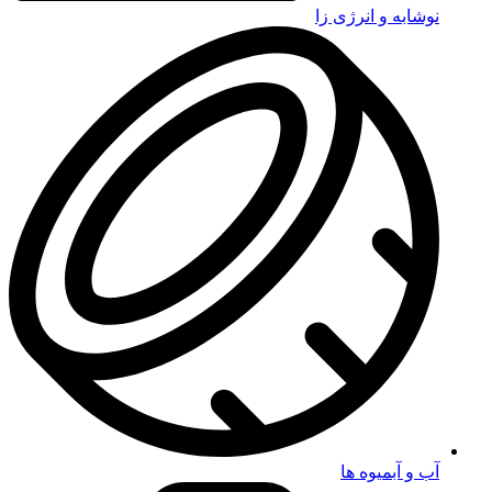
نوشابه و انرژی زا
آب و آبمیوه ها