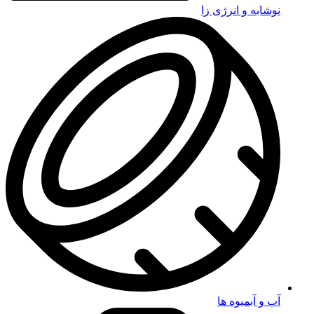
نوشابه و انرژی زا
آب و آبمیوه ها