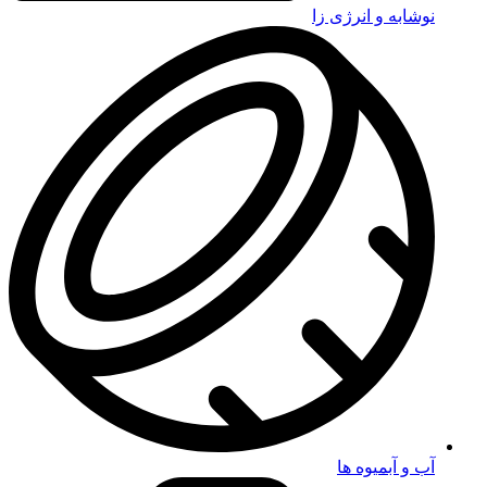
نوشابه و انرژی زا
آب و آبمیوه ها