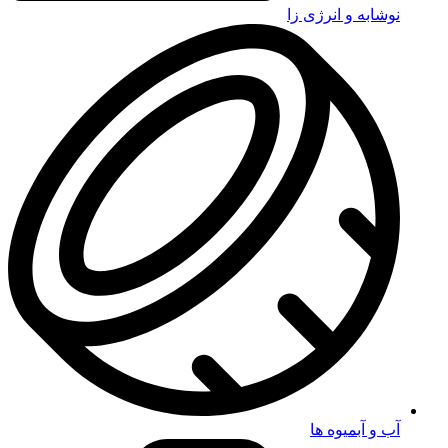
نوشابه و انرژی زا
آب و آبمیوه ها