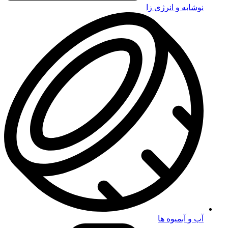
نوشابه و انرژی زا
آب و آبمیوه ها