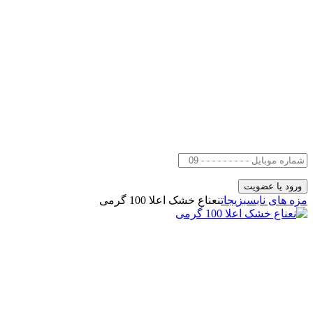
مزه های ناب
سبزیجات
نعناع خشک اعلا 100 گرمی