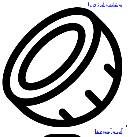
نوشابه و انرژی زا
آب و آبمیوه ها