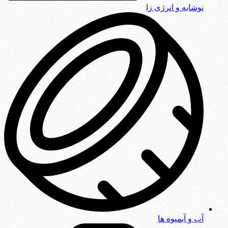
نوشابه و انرژی زا
آب و آبمیوه ها