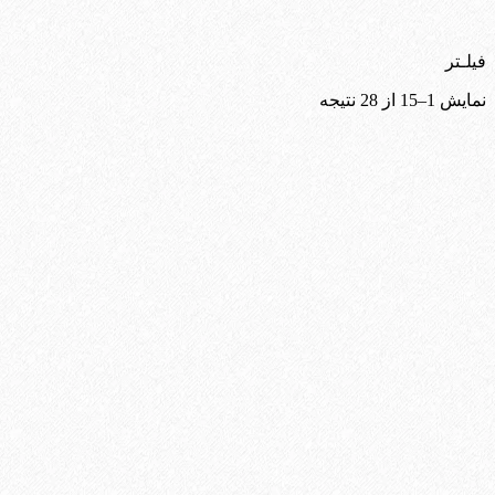
فیلـتر
Sorted
نمایش 1–15 از 28 نتیجه
by
latest