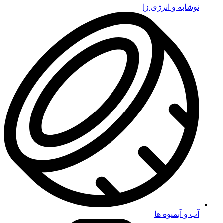
نوشابه و انرژی زا
آب و آبمیوه ها