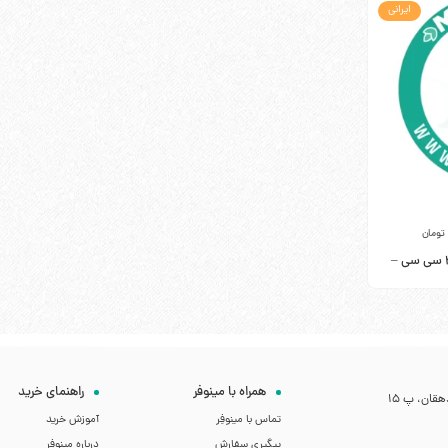
ایرانی
تومان
نوشیدنی انرژی زا بیگ بیر 250 سی سی –
همراه با مینوفر
راهنمای خرید
قان، پ 15
تماس با مینوفِر
آموزش خرید
پیگیری سفارش
درباره مینوفِر