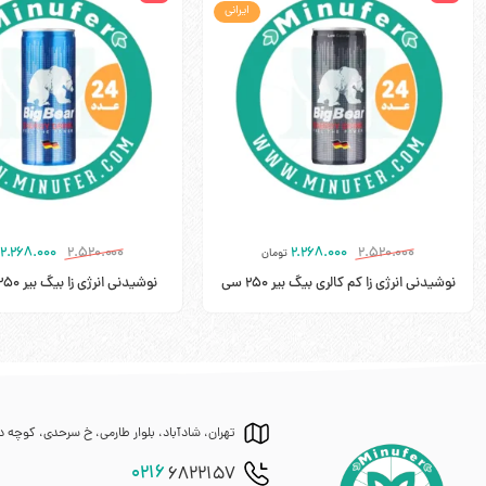
ایرانی
۲.۲۶۸.۰۰۰
۲.۵۲۰.۰۰۰
۲.۲۶۸.۰۰۰
۲.۵۲۰.۰۰۰
تومان
نوشیدنی انرژی زا کم کالری بیگ بیر 250 سی
سی – باکس 24 عددی
باکس 24 عددی
تهران، شادآباد، بلوار طارمی، خ سرحدی، کوچه ده
0216
6822157