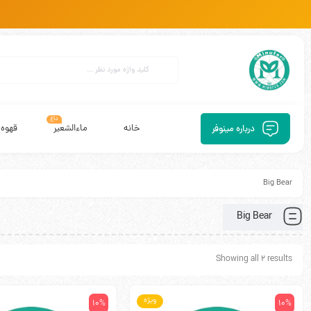
داغ
خانه
ماءالشعیر
قهوه
درباره مینوفر
Big Bear
Big Bear
Showing all 2 results
ویژه
10%
10%