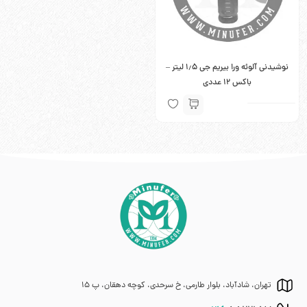
نوشیدنی آلوئه ورا بیریم جی 1٫5 لیتر –
باکس 12 عددی
تهران، شادآباد، بلوار طارمی، خ سرحدی، کوچه دهقان، پ 15