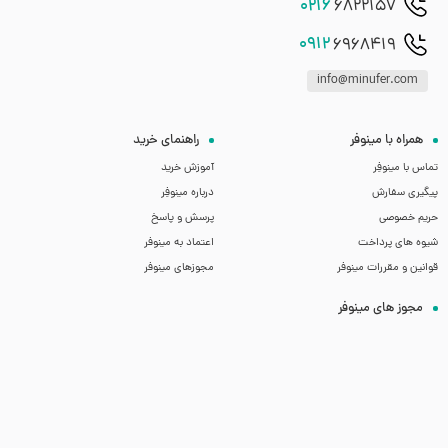
0216
6822157
0912
6968419
info@minufer.com
همراه با مینوفر
راهنمای خرید
تماس با مینوفِر
آموزش خرید
پیگیری سفارش
درباره مینوفِر
حریم خصوصی
پرسش و پاسخ
شیوه های پرداخت
اعتماد به مینوفر
قوانین و مقررات مینوفر
مجوزهای مینوفر
مجوز های مینوفر