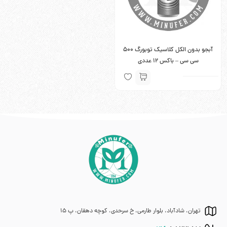
آبجو بدون الکل کلاسیک توبورگ ۵۰۰
سی سی – باکس 12 عددی
تهران، شادآباد، بلوار طارمی، خ سرحدی، کوچه دهقان، پ 15