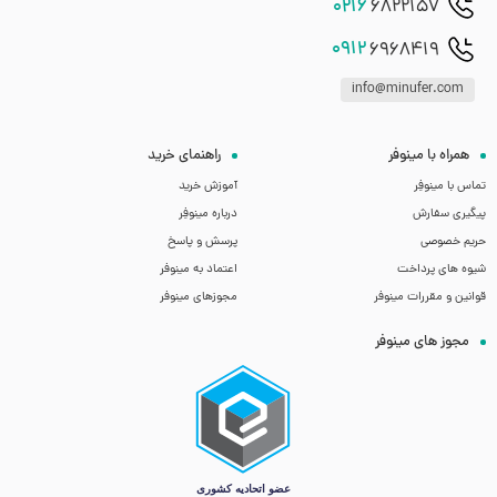
0216
6822157
0912
6968419
info@minufer.com
همراه با مینوفر
راهنمای خرید
تماس با مینوفِر
آموزش خرید
پیگیری سفارش
درباره مینوفِر
حریم خصوصی
پرسش و پاسخ
شیوه های پرداخت
اعتماد به مینوفر
قوانین و مقررات مینوفر
مجوزهای مینوفر
مجوز های مینوفر