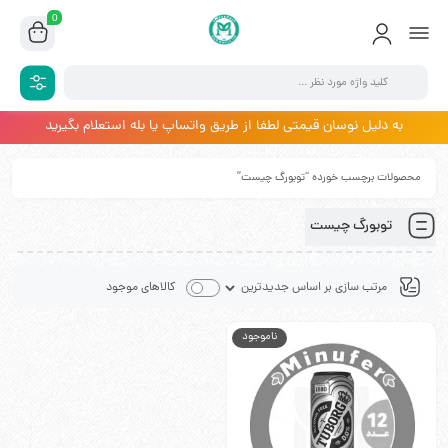
0
به دلیل نوسان قیمتی لطفا از طریق واتساپ یا بله استعلام بگیرید
محصولات برچسب خورده “توبورگ چیست”
توبورگ چیست
کالاهای موجود
ناموجود