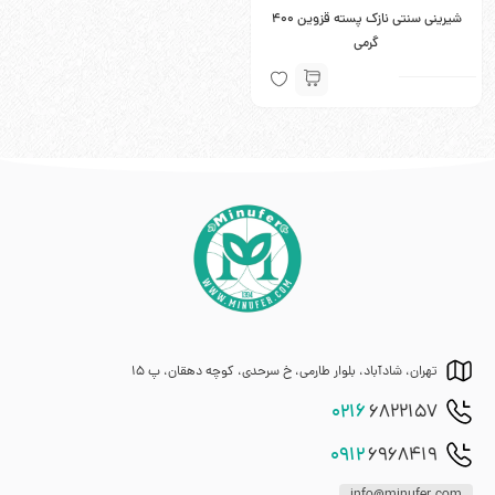
شیرینی سنتی نازک پسته قزوین 400
گرمی
تهران، شادآباد، بلوار طارمی، خ سرحدی، کوچه دهقان، پ 15
0216
6822157
0912
6968419