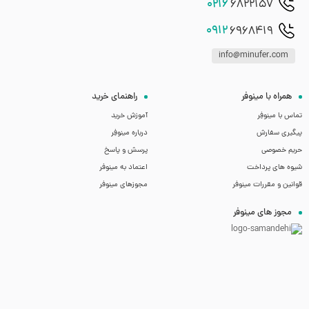
0216
6822157
0912
6968419
info@minufer.com
همراه با مینوفر
راهنمای خرید
تماس با مینوفِر
آموزش خرید
پیگیری سفارش
درباره مینوفِر
حریم خصوصی
پرسش و پاسخ
شیوه های پرداخت
اعتماد به مینوفر
قوانین و مقررات مینوفر
مجوزهای مینوفر
مجوز های مینوفر