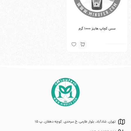
سس کچاپ هاینز 1000 گرم
تهران، شادآباد، بلوار طارمی، خ سرحدی، کوچه دهقان، پ 15