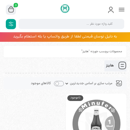
0
به دلیل نوسان قیمتی لطفا از طریق واتساپ یا بله استعلام بگیرید
محصولات برچسب خورده “هاینز”
هاینز
کالاهای موجود
ناموجود