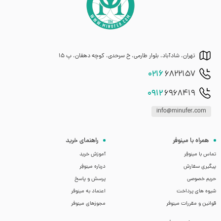
تهران، شادآباد، بلوار طارمی، خ سرحدی، کوچه دهقان، پ 15
0216
6822157
0912
6968419
info@minufer.com
همراه با مینوفر
راهنمای خرید
تماس با مینوفِر
آموزش خرید
پیگیری سفارش
درباره مینوفِر
حریم خصوصی
پرسش و پاسخ
شیوه های پرداخت
اعتماد به مینوفر
قوانین و مقررات مینوفر
مجوزهای مینوفر