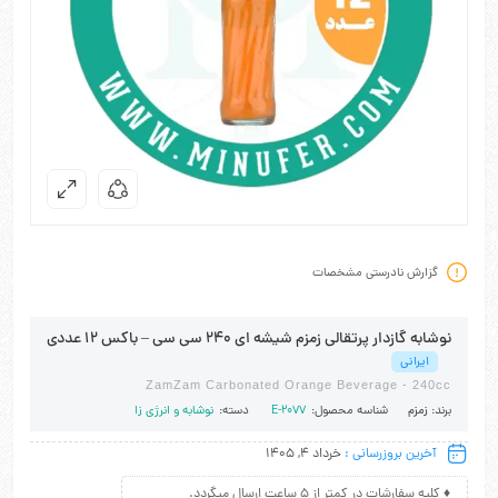
گزارش نادرستی مشخصات
نوشابه گازدار پرتقالی زمزم شیشه ای 240 سی سی – باکس 12 عددی
ایرانی
ZamZam Carbonated Orange Beverage - 240cc
برند:
زمزم
شناسه محصول:
E-2077
دسته:
نوشابه و انرژی زا
آخرین بروزرسانی :
خرداد 4, 1405
♦ کلیه سفارشات در کمتر از 5 ساعت ارسال میگردد.