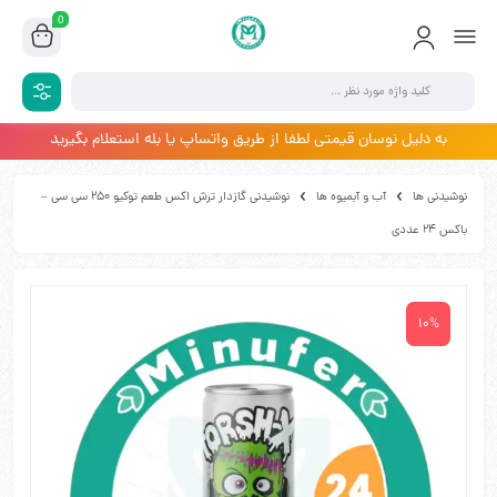
0
به دلیل نوسان قیمتی لطفا از طریق واتساپ یا بله استعلام بگیرید
نوشیدنی ها
آب و آبمیوه ها
نوشیدنی گازدار ترش اکس طعم توکیو 250 سی سی –
باکس 24 عددی
10%