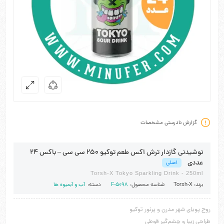
گزارش نادرستی مشخصات
نوشیدنی گازدار ترش اکس طعم توکیو 250 سی سی – باکس 24
عددی
اصلی
Torsh-X Tokyo Sparkling Drink - 250ml
برند:
Torsh-X
شناسه محصول:
F-5098
دسته:
آب و آبمیوه ها
روح پویای شهر مدرن و پرنور توکیو
طراحی زیبا و چشم‌گیر قوطی